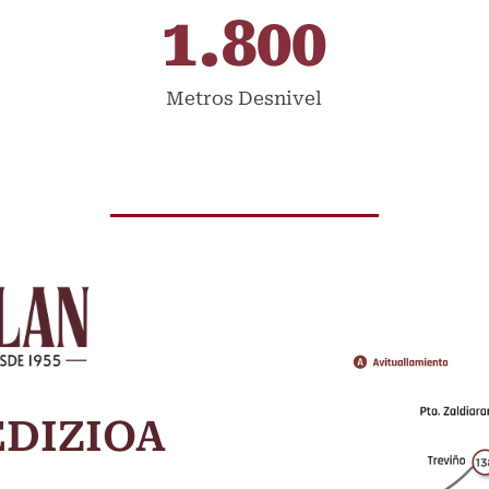
1.800
Metros Desnivel
EDIZIOA